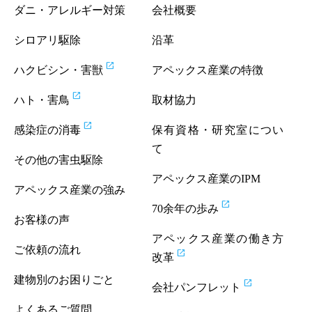
ダニ・アレルギー対策
会社概要
シロアリ駆除
沿革
open_in_new
ハクビシン・害獣
アペックス産業の特徴
open_in_new
ハト・害鳥
取材協力
open_in_new
感染症の消毒
保有資格・研究室につい
て
その他の害虫駆除
アペックス産業のIPM
アペックス産業の強み
open_in_new
70余年の歩み
お客様の声
アペックス産業の働き方
ご依頼の流れ
open_in_new
改革
建物別のお困りごと
open_in_new
会社パンフレット
よくあるご質問