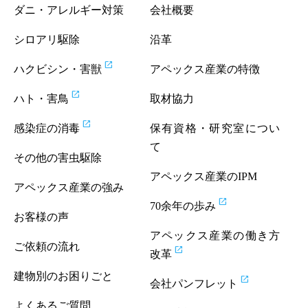
ダニ・アレルギー対策
会社概要
シロアリ駆除
沿革
open_in_new
ハクビシン・害獣
アペックス産業の特徴
open_in_new
ハト・害鳥
取材協力
open_in_new
感染症の消毒
保有資格・研究室につい
て
その他の害虫駆除
アペックス産業のIPM
アペックス産業の強み
open_in_new
70余年の歩み
お客様の声
アペックス産業の働き方
ご依頼の流れ
open_in_new
改革
建物別のお困りごと
open_in_new
会社パンフレット
よくあるご質問