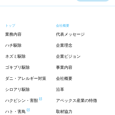
トップ
会社概要
業務内容
代表メッセージ
ハチ駆除
企業理念
ネズミ駆除
企業ビジョン
ゴキブリ駆除
事業内容
ダニ・アレルギー対策
会社概要
シロアリ駆除
沿革
open_in_new
ハクビシン・害獣
アペックス産業の特徴
open_in_new
ハト・害鳥
取材協力