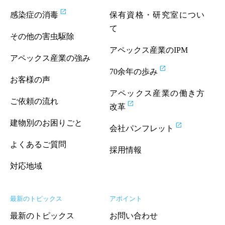
open_in_new
感染症の消毒
保有資格・研究室につい
て
その他の害虫駆除
アペックス産業のIPM
アペックス産業の強み
open_in_new
70余年の歩み
お客様の声
アペックス産業の働き方
ご依頼の流れ
open_in_new
改革
建物別のお困りごと
open_in_new
会社パンフレット
よくあるご質問
採用情報
対応地域
最新のトピックス
アポイント
最新のトピックス
お問い合わせ