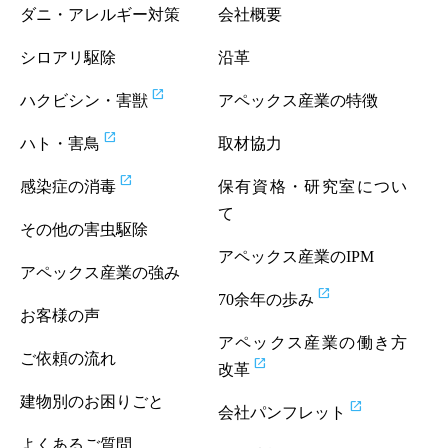
ダニ・アレルギー対策
会社概要
シロアリ駆除
沿革
open_in_new
ハクビシン・害獣
アペックス産業の特徴
open_in_new
ハト・害鳥
取材協力
open_in_new
感染症の消毒
保有資格・研究室につい
て
その他の害虫駆除
アペックス産業のIPM
アペックス産業の強み
open_in_new
70余年の歩み
お客様の声
アペックス産業の働き方
ご依頼の流れ
open_in_new
改革
建物別のお困りごと
open_in_new
会社パンフレット
よくあるご質問