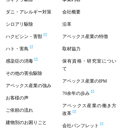
ダニ・アレルギー対策
会社概要
シロアリ駆除
沿革
open_in_new
ハクビシン・害獣
アペックス産業の特徴
open_in_new
ハト・害鳥
取材協力
open_in_new
感染症の消毒
保有資格・研究室につい
て
その他の害虫駆除
アペックス産業のIPM
アペックス産業の強み
open_in_new
70余年の歩み
お客様の声
アペックス産業の働き方
ご依頼の流れ
open_in_new
改革
建物別のお困りごと
open_in_new
会社パンフレット