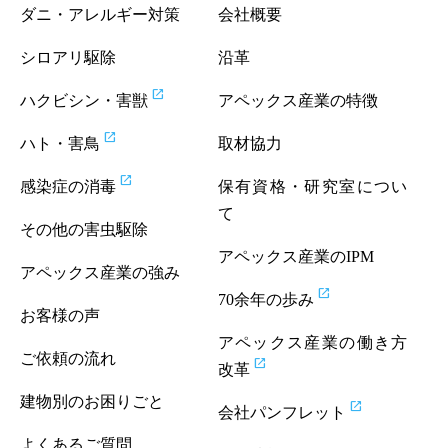
ダニ・アレルギー対策
会社概要
シロアリ駆除
沿革
open_in_new
ハクビシン・害獣
アペックス産業の特徴
open_in_new
ハト・害鳥
取材協力
open_in_new
感染症の消毒
保有資格・研究室につい
て
その他の害虫駆除
アペックス産業のIPM
アペックス産業の強み
open_in_new
70余年の歩み
お客様の声
アペックス産業の働き方
ご依頼の流れ
open_in_new
改革
建物別のお困りごと
open_in_new
会社パンフレット
よくあるご質問